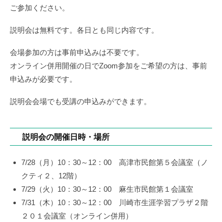
0
d
き
ー
ご参加ください。
7
e
市
/
m
民
説明会は無料です。各日とも同じ内容です。
0
y
ア
9
_
会場参加の方は事前申込みは不要です。
カ
u
オンライン併用開催の日でZoom参加をご希望の方は、事前
デ
s
ミ
申込みが必要です。
e
ー
r
説明会会場でも受講の申込みができます。
説明会の開催日時・場所
7/28（月）10：30～12：00 高津市民館第５会議室（ノ
クティ２、12階）
7/29（火）10：30～12：00 麻生市民館第１会議室
7/31（木）10：30～12：00 川崎市生涯学習プラザ２階
２０１会議室（オンライン併用）