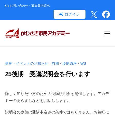
か
コ
お問い合わせ・募集案内請求
わ
ン
さ
ログイン
テ
き
ン
市
民
ツ
メ
ア
へ
ニ
ュ
カ
ー
ス
か
川
デ
キ
わ
崎
ミ
ッ
市
さ
ー
講座・イベントのお知らせ
前期・後期講座・WS
/
の
プ
き
生
25後期 受講説明会を行います
市
涯
民
学
2
b
ア
0
y
習
詳しく知りたい方のための受講説明会を開催します。アカデ
カ
2
a
か
ミーのあらましなどをお話しします。
デ
5
c
わ
/
a
ミ
さ
説明会の参加は受講申込みの条件ではありません。お気軽に