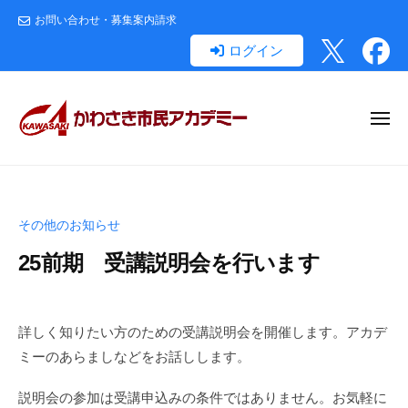
か
コ
お問い合わせ・募集案内請求
わ
ン
さ
ログイン
テ
き
ン
市
民
ツ
メ
ア
へ
ニ
ュ
カ
ー
ス
か
川
デ
キ
わ
崎
ミ
ッ
市
さ
ー
その他のお知らせ
の
プ
き
生
25前期 受講説明会を行います
市
涯
民
学
2
b
ア
0
y
習
詳しく知りたい方のための受講説明会を開催します。アカデ
カ
2
a
か
ミーのあらましなどをお話しします。
デ
5
c
わ
/
a
ミ
さ
説明会の参加は受講申込みの条件ではありません。お気軽に