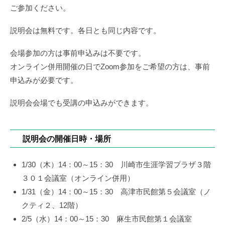
0
d
き
ー
ご参加ください。
1
e
市
/
m
民
説明会は無料です。各日とも同じ内容です。
1
y
ア
7
_
会場参加の方は事前申込みは不要です。
カ
u
オンライン併用開催の日でZoom参加をご希望の方は、事前
デ
s
ミ
申込みが必要です。
e
ー
r
説明会会場でも受講の申込みができます。
説明会の開催日時・場所
1/30（木）14：00～15：30 川崎市生涯学習プラザ３階
３０１会議室（オンライン併用）
1/31（金）14：00～15：30 高津市民館第５会議室（ノ
クティ２、12階）
2/5（水）14：00～15：30 麻生市民館第１会議室